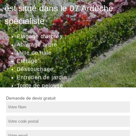
est situé dans le 07 Ardèche
spécialiste
Elagage d'arbres
Abattage arbre
taille de haie
Etêtage
Déssouchage
Entretien de jardin
Tonte de pelouse
Demande de devis gratuit