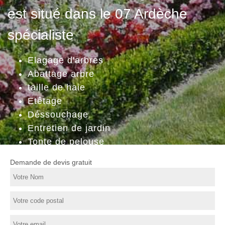
est situé dans le 07 Ardèche
spécialiste
Elagage d'arbres
Abattage arbre
taille de haie
Etêtage
Déssouchage
Entretien de jardin
Tonte de pelouse
Demande de devis gratuit