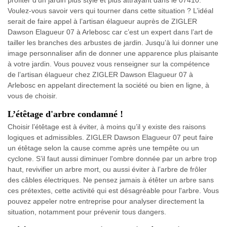
profiter d’un jardin plus stylé et plus attrayant dans le 07410.
Voulez-vous savoir vers qui tourner dans cette situation ? L’idéal
serait de faire appel à l’artisan élagueur auprès de ZIGLER
Dawson Elagueur 07 à Arlebosc car c’est un expert dans l’art de
tailler les branches des arbustes de jardin. Jusqu’à lui donner une
image personnaliser afin de donner une apparence plus plaisante
à votre jardin. Vous pouvez vous renseigner sur la compétence
de l’artisan élagueur chez ZIGLER Dawson Elagueur 07 à
Arlebosc en appelant directement la société ou bien en ligne, à
vous de choisir.
L’étêtage d'arbre condamné !
Choisir l’étêtage est à éviter, à moins qu’il y existe des raisons
logiques et admissibles. ZIGLER Dawson Elagueur 07 peut faire
un étêtage selon la cause comme après une tempête ou un
cyclone. S’il faut aussi diminuer l'ombre donnée par un arbre trop
haut, revivifier un arbre mort, ou aussi éviter à l’arbre de frôler
des câbles électriques. Ne pensez jamais à étêter un arbre sans
ces prétextes, cette activité qui est désagréable pour l'arbre. Vous
pouvez appeler notre entreprise pour analyser directement la
situation, notamment pour prévenir tous dangers.