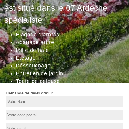
est situé dans le 07 Ardèche
spécialiste
Elagage d'arbres
Abattage arbre
taille de haie
Etêtage
Déssouchage
Entretien de jardin
Tonte de pelouse
Demande de devis gratuit