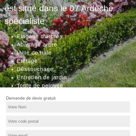
est situé dans le 07 Ardèche
spécialiste
Elagage d'arbres
Abattage arbre
taille de haie
Etêtage
Déssouchage
Entretien de jardin
Tonte de pelouse
Demande de devis gratuit