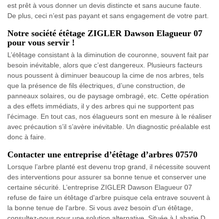
est prêt à vous donner un devis distincte et sans aucune faute.
De plus, ceci n’est pas payant et sans engagement de votre part.
Notre société étêtage ZIGLER Dawson Elagueur 07
pour vous servir !
L’étêtage consistant à la diminution de couronne, souvent fait par
besoin inévitable, alors que c’est dangereux. Plusieurs facteurs
nous poussent à diminuer beaucoup la cime de nos arbres, tels
que la présence de fils électriques, d’une construction, de
panneaux solaires, ou de paysage ombragé, etc. Cette opération
a des effets immédiats, il y des arbres qui ne supportent pas
l'écimage. En tout cas, nos élagueurs sont en mesure à le réaliser
avec précaution s’il s’avère inévitable. Un diagnostic préalable est
donc à faire.
Contacter une entreprise d’étêtage d’arbres 07570
Lorsque l’arbre planté est devenu trop grand, il nécessite souvent
des interventions pour assurer sa bonne tenue et conserver une
certaine sécurité. L’entreprise ZIGLER Dawson Elagueur 07
refuse de faire un étêtage d'arbre puisque cela entrave souvent à
la bonne tenue de l'arbre. Si vous avez besoin d'un étêtage,
consultez-nous pour une solution alternative. Située à Labatie D