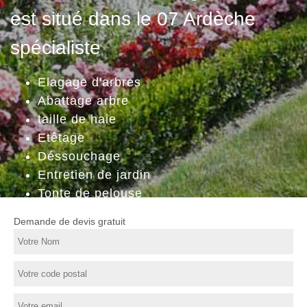
est situé dans le 07 Ardèche
spécialiste
Elagage d'arbres
Abattage arbre
taille de haie
Etêtage
Déssouchage
Entretien de jardin
Tonte de pelouse
Demande de devis gratuit