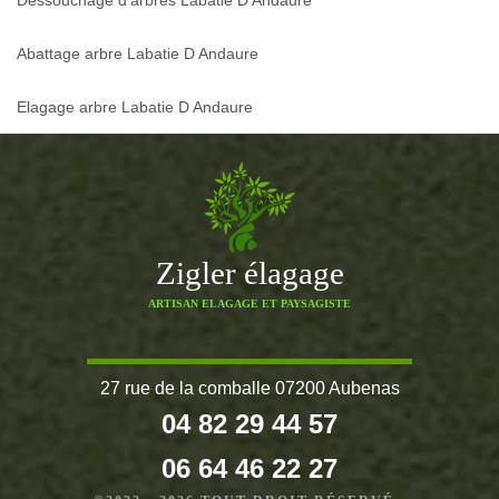
Dessouchage d'arbres Labatie D Andaure
Abattage arbre Labatie D Andaure
Elagage arbre Labatie D Andaure
Zigler élagage
ARTISAN ELAGAGE ET PAYSAGISTE
27 rue de la comballe 07200 Aubenas
04 82 29 44 57
06 64 46 22 27