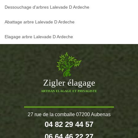
Dessouchage d'arbres Lalevade D Ardeche
Abattage arbre Lalevade D Ardeche
Elagage arbre Lalevade D Ardeche
Zigler élagage
ARTISAN ELAGAGE ET PAYSAGISTE
27 rue de la comballe 07200 Aubenas
04 82 29 44 57
06 64 46 22 27