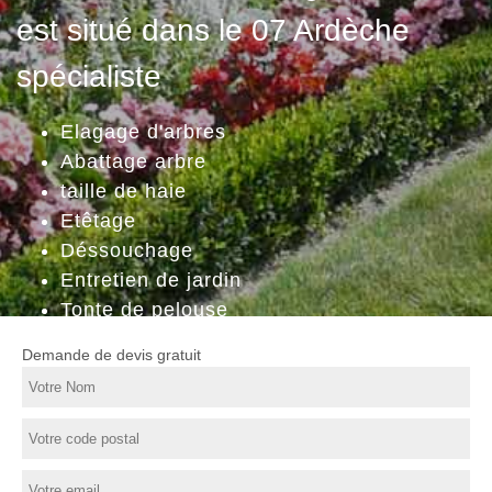
est situé dans le 07 Ardèche
spécialiste
Elagage d'arbres
Abattage arbre
taille de haie
Etêtage
Déssouchage
Entretien de jardin
Tonte de pelouse
Demande de devis gratuit