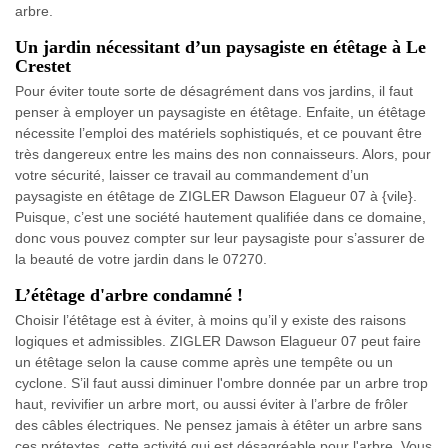
arbre.
Un jardin nécessitant d’un paysagiste en étêtage à Le
Crestet
Pour éviter toute sorte de désagrément dans vos jardins, il faut
penser à employer un paysagiste en étêtage. Enfaite, un étêtage
nécessite l’emploi des matériels sophistiqués, et ce pouvant être
très dangereux entre les mains des non connaisseurs. Alors, pour
votre sécurité, laisser ce travail au commandement d’un
paysagiste en étêtage de ZIGLER Dawson Elagueur 07 à {vile}.
Puisque, c’est une société hautement qualifiée dans ce domaine,
donc vous pouvez compter sur leur paysagiste pour s’assurer de
la beauté de votre jardin dans le 07270.
L’étêtage d'arbre condamné !
Choisir l’étêtage est à éviter, à moins qu’il y existe des raisons
logiques et admissibles. ZIGLER Dawson Elagueur 07 peut faire
un étêtage selon la cause comme après une tempête ou un
cyclone. S’il faut aussi diminuer l'ombre donnée par un arbre trop
haut, revivifier un arbre mort, ou aussi éviter à l’arbre de frôler
des câbles électriques. Ne pensez jamais à étêter un arbre sans
ces prétextes, cette activité qui est désagréable pour l'arbre. Vous