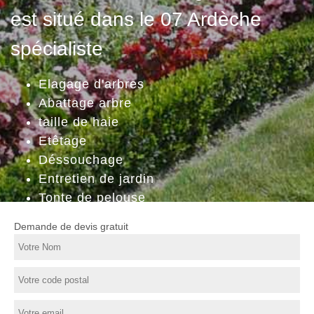
est situé dans le 07 Ardèche
spécialiste
Elagage d'arbres
Abattage arbre
taille de haie
Etêtage
Déssouchage
Entretien de jardin
Tonte de pelouse
Demande de devis gratuit