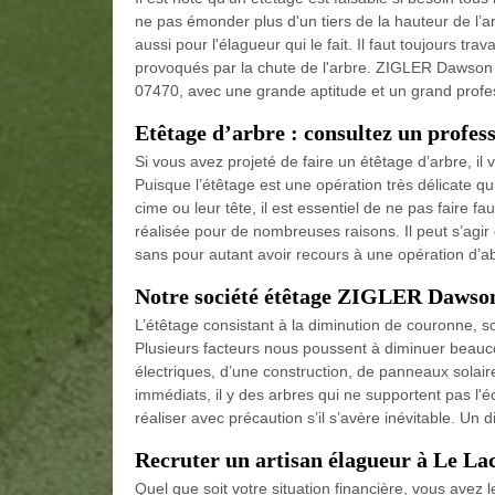
ne pas émonder plus d'un tiers de la hauteur de l’a
aussi pour l'élagueur qui le fait. Il faut toujours tr
provoqués par la chute de l'arbre. ZIGLER Dawson E
07470, avec une grande aptitude et un grand profes
Etêtage d’arbre : consultez un profes
Si vous avez projeté de faire un étêtage d’arbre, 
Puisque l’étêtage est une opération très délicate qu
cime ou leur tête, il est essentiel de ne pas faire 
réalisée pour de nombreuses raisons. Il peut s’agir 
sans pour autant avoir recours à une opération d’a
Notre société étêtage ZIGLER Dawson
L’étêtage consistant à la diminution de couronne, so
Plusieurs facteurs nous poussent à diminuer beauco
électriques, d’une construction, de panneaux solai
immédiats, il y des arbres qui ne supportent pas l'
réaliser avec précaution s’il s’avère inévitable. Un d
Recruter un artisan élagueur à Le Lac
Quel que soit votre situation financière, vous avez le