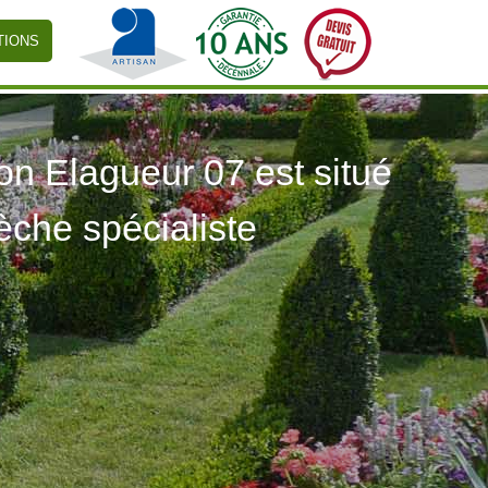
TIONS
 Elagueur 07 est situé
èche spécialiste