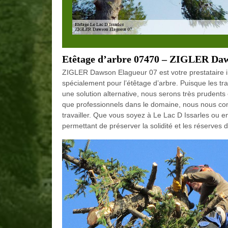
Etêtage d’arbre 07470 – ZIGLER Daw
ZIGLER Dawson Elagueur 07 est votre prestataire i
spécialement pour l’étêtage d’arbre. Puisque les t
une solution alternative, nous serons très prudent
que professionnels dans le domaine, nous nous conf
travailler. Que vous soyez à Le Lac D Issarles ou e
permettant de préserver la solidité et les réserve