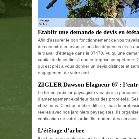
Etablir une demande de devis en étêta
Afin d’assurer le bon fonctionnement de vos travai
de connaitre en avance tous les dépenses et ce que 
le travail d’étêtage dans le 07470. Vu qu’une dema
capital de le confier à une entreprise compétente
qui est prêt à vous donner un devis distincte et san
engagement de votre part.
ZIGLER Dawson Elagueur 07 : l’entrep
Le terme jardinier paysagiste veut dire la personne
d'aménagement extérieur dans des propriétés. Ses 
chez nous. C’est un métier difficile, mais le profes
réelles avec nos jardiniers paysagistes. Ils organise
vérification de votre jardin. Ils rendent des service
L’étêtage d’arbre
Il est noté qu’un étêtage est faisable si besoin tous