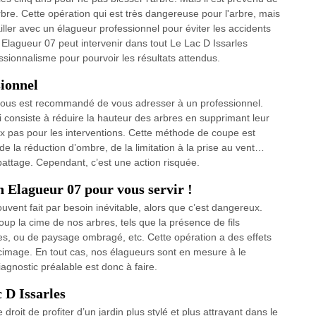
rbre. Cette opération qui est très dangereuse pour l'arbre, mais
availler avec un élagueur professionnel pour éviter les accidents
lagueur 07 peut intervenir dans tout Le Lac D Issarles
sionnalisme pour pourvoir les résultats attendus.
sionnel
il vous est recommandé de vous adresser à un professionnel.
i consiste à réduire la hauteur des arbres en supprimant leur
faux pas pour les interventions. Cette méthode de coupe est
de la réduction d’ombre, de la limitation à la prise au vent…
battage. Cependant, c’est une action risquée.
 Elagueur 07 pour vous servir !
uvent fait par besoin inévitable, alors que c’est dangereux.
up la cime de nos arbres, tels que la présence de fils
res, ou de paysage ombragé, etc. Cette opération a des effets
écimage. En tout cas, nos élagueurs sont en mesure à le
iagnostic préalable est donc à faire.
 D Issarles
 droit de profiter d’un jardin plus stylé et plus attrayant dans le