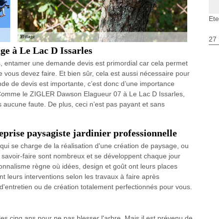
Ete
27 
ge à Le Lac D Issarles
ls, entamer une demande devis est primordial car cela permet
vous devez faire. Et bien sûr, cela est aussi nécessaire pour
nde de devis est importante, c’est donc d’une importance
. Comme le ZIGLER Dawson Elagueur 07 à Le Lac D Issarles,
s aucune faute. De plus, ceci n’est pas payant et sans
rise paysagiste jardinier professionnelle
 qui se charge de la réalisation d'une création de paysage, ou
savoir-faire sont nombreux et se développent chaque jour
sionnalisme règne où idées, design et goût ont leurs places
nt leurs interventions selon les travaux à faire après
s d'entretien ou de création totalement perfectionnés pour vous.
 les cinq ans pour ne pas blesser l'arbre. Mais il est prévenu de