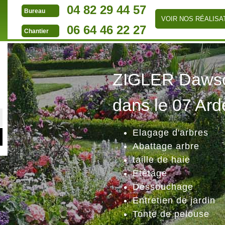
04 82 29 44 57
Bureau
VOIR NOS RÉALISA
06 64 46 22 27
Chantier
ZIGLER Dawson
dans le 07 Ard
Elagage d'arbres
Abattage arbre
taille de haie
Etêtage
Déssouchage
Entretien de jardin
Tonte de pelouse