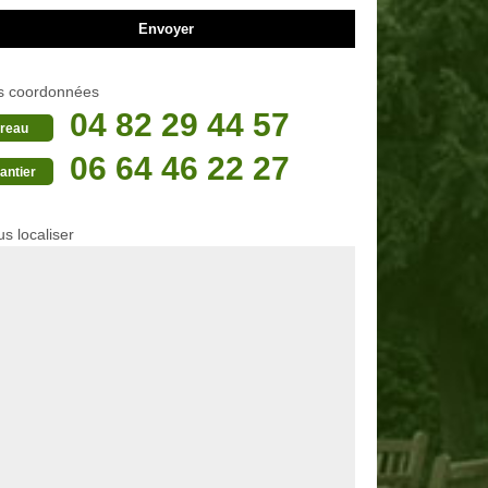
s coordonnées
04 82 29 44 57
reau
06 64 46 22 27
antier
s localiser