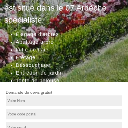
est situé dans le 07 Ardèche
spécialiste
Elagage d'arbres
Abattage arbre
taille de haie
Etêtage
Déssouchage
Entretien de jardin
Tonte de pelouse
Demande de devis gratuit