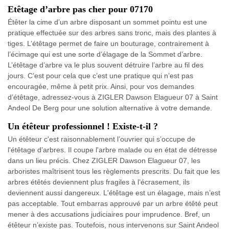
Etêtage d’arbre pas cher pour 07170
Étêter la cime d’un arbre disposant un sommet pointu est une
pratique effectuée sur des arbres sans tronc, mais des plantes à
tiges. L’étêtage permet de faire un bouturage, contrairement à
l’écimage qui est une sorte d’élagage de la Sommet d’arbre.
L’étêtage d’arbre va le plus souvent détruire l’arbre au fil des
jours. C’est pour cela que c’est une pratique qui n’est pas
encouragée, même à petit prix. Ainsi, pour vos demandes
d’étêtage, adressez-vous à ZIGLER Dawson Elagueur 07 à Saint
Andeol De Berg pour une solution alternative à votre demande.
Un étêteur professionnel ! Existe-t-il ?
Un étêteur c'est raisonnablement l’ouvrier qui s’occupe de
l'étêtage d’arbres. Il coupe l'arbre malade ou en état de détresse
dans un lieu précis. Chez ZIGLER Dawson Elagueur 07, les
arboristes maîtrisent tous les règlements prescrits. Du fait que les
arbres étêtés deviennent plus fragiles à l’écrasement, ils
deviennent aussi dangereux. L'étêtage est un élagage, mais n’est
pas acceptable. Tout embarras approuvé par un arbre étêté peut
mener à des accusations judiciaires pour imprudence. Bref, un
étêteur n’existe pas. Toutefois, nous intervenons sur Saint Andeol