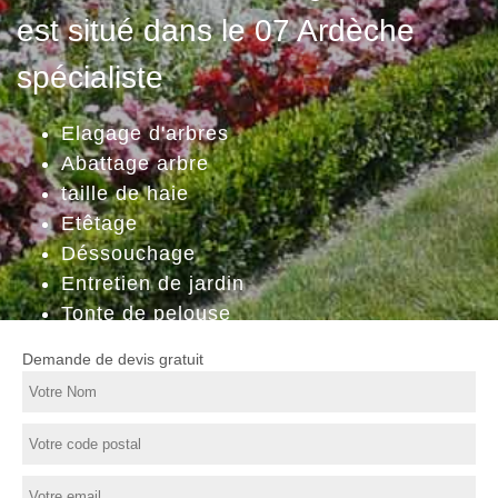
est situé dans le 07 Ardèche
spécialiste
Elagage d'arbres
Abattage arbre
taille de haie
Etêtage
Déssouchage
Entretien de jardin
Tonte de pelouse
Demande de devis gratuit