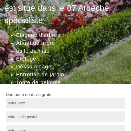
est situé dans le 07 Ardèche
spécialiste
Elagage d'arbres
Abattage arbre
taille de haie
Etêtage
Déssouchage
Entretien de jardin
Tonte de pelouse
Demande de devis gratuit