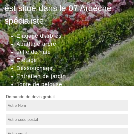
est situé dans le 07 Ardèche
spécialiste
Elagage d'arbres
Abattage arbre
taille de haie
Etêtage
Déssouchage
Entretien de jardin
Tonte de pelouse
Demande de devis gratuit