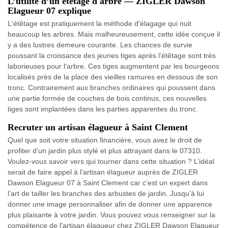
L’utilité d’un étêtage d'arbre — ZIGLER Dawson
Elagueur 07 explique
L'étêtage est pratiquement la méthode d'élagage qui nuit
beaucoup les arbres. Mais malheureusement, cette idée conçue il
y a des lustres demeure courante. Les chances de survie
poussant la croissance des jeunes tiges après l’étêtage sont très
laborieuses pour l'arbre. Ces tiges augmentent par les bourgeons
localisés près de la place des vieilles ramures en dessous de son
tronc. Contrairement aux branches ordinaires qui poussent dans
une partie formée de couches de bois continus, ces nouvelles
tiges sont implantées dans les parties apparentes du tronc.
Recruter un artisan élagueur à Saint Clement
Quel que soit votre situation financière, vous avez le droit de
profiter d’un jardin plus stylé et plus attrayant dans le 07310.
Voulez-vous savoir vers qui tourner dans cette situation ? L’idéal
serait de faire appel à l’artisan élagueur auprès de ZIGLER
Dawson Elagueur 07 à Saint Clement car c’est un expert dans
l’art de tailler les branches des arbustes de jardin. Jusqu’à lui
donner une image personnaliser afin de donner une apparence
plus plaisante à votre jardin. Vous pouvez vous renseigner sur la
compétence de l’artisan élagueur chez ZIGLER Dawson Elagueur