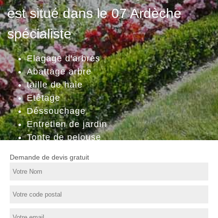
est situé dans le 07 Ardèche
spécialiste
Elagage d'arbres
Abattage arbre
taille de haie
Etêtage
Déssouchage
Entretien de jardin
Tonte de pelouse
Demande de devis gratuit