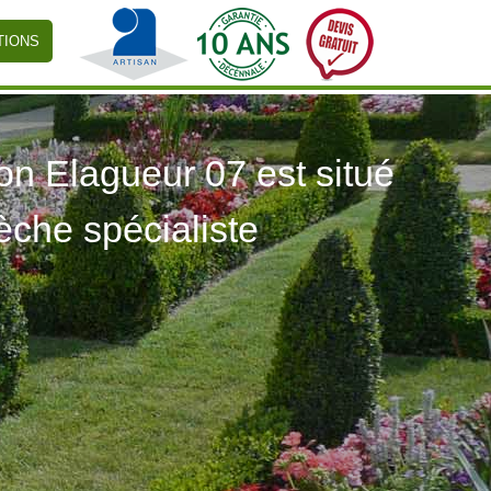
TIONS
 Elagueur 07 est situé
èche spécialiste