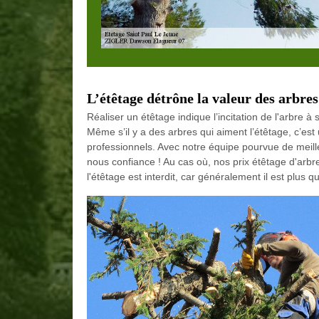
L’étêtage détrône la valeur des arbres
Réaliser un étêtage indique l’incitation de l'arbre à
Même s’il y a des arbres qui aiment l’étêtage, c’est
professionnels. Avec notre équipe pourvue de meille
nous confiance ! Au cas où, nos prix étêtage d'arbr
l'étêtage est interdit, car généralement il est plu