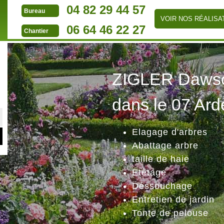
04 82 29 44 57
Bureau
VOIR NOS RÉALISA
06 64 46 22 27
Chantier
ZIGLER Dawson
dans le 07 Ard
Elagage d'arbres
Abattage arbre
taille de haie
Etêtage
Déssouchage
Entretien de jardin
Tonte de pelouse