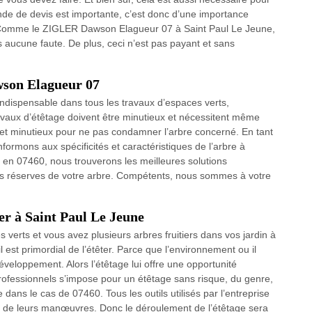
nde de devis est importante, c’est donc d’une importance
e. Comme le ZIGLER Dawson Elagueur 07 à Saint Paul Le Jeune,
s aucune faute. De plus, ceci n’est pas payant et sans
son Elagueur 07
ndispensable dans tous les travaux d’espaces verts,
ravaux d’étêtage doivent être minutieux et nécessitent même
s et minutieux pour ne pas condamner l’arbre concerné. En tant
ormons aux spécificités et caractéristiques de l’arbre à
 en 07460, nous trouverons les meilleures solutions
 les réserves de votre arbre. Compétents, nous sommes à votre
ier à Saint Paul Le Jeune
 verts et vous avez plusieurs arbres fruitiers dans vos jardin à
 est primordial de l’étêter. Parce que l’environnement ou il
eloppement. Alors l’étêtage lui offre une opportunité
ofessionnels s’impose pour un étêtage sans risque, du genre,
ns le cas de 07460. Tous les outils utilisés par l’entreprise
ns de leurs manœuvres. Donc le déroulement de l’étêtage sera