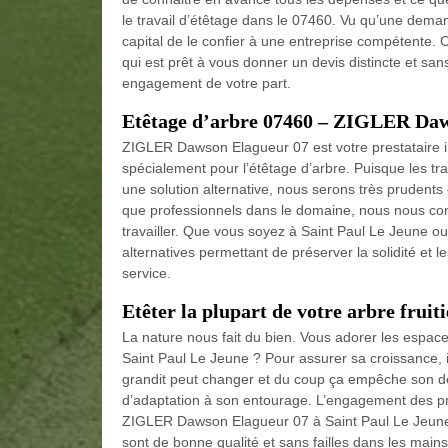
le travail d’étêtage dans le 07460. Vu qu’une dema
capital de le confier à une entreprise compétent
qui est prêt à vous donner un devis distincte et san
engagement de votre part.
Etêtage d’arbre 07460 – ZIGLER Daw
ZIGLER Dawson Elagueur 07 est votre prestataire i
spécialement pour l’étêtage d’arbre. Puisque les t
une solution alternative, nous serons très prudent
que professionnels dans le domaine, nous nous conf
travailler. Que vous soyez à Saint Paul Le Jeune ou
alternatives permettant de préserver la solidité et
service.
Etêter la plupart de votre arbre fruit
La nature nous fait du bien. Vous adorer les espaces
Saint Paul Le Jeune ? Pour assurer sa croissance, il
grandit peut changer et du coup ça empêche son dév
d’adaptation à son entourage. L’engagement des pr
ZIGLER Dawson Elagueur 07 à Saint Paul Le Jeune da
sont de bonne qualité et sans failles dans les mai