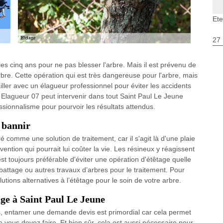
Ete
27 
 les cinq ans pour ne pas blesser l'arbre. Mais il est prévenu de
rbre. Cette opération qui est très dangereuse pour l'arbre, mais
availler avec un élagueur professionnel pour éviter les accidents
Elagueur 07 peut intervenir dans tout Saint Paul Le Jeune
sionnalisme pour pourvoir les résultats attendus.
à bannir
é comme une solution de traitement, car il s'agit là d'une plaie
ention qui pourrait lui coûter la vie. Les résineux y réagissent
 est toujours préférable d'éviter une opération d'étêtage quelle
l’abattage ou autres travaux d’arbres pour le traitement. Pour
utions alternatives à l’étêtage pour le soin de votre arbre.
ge à Saint Paul Le Jeune
ls, entamer une demande devis est primordial car cela permet
vous devez faire. Et bien sûr, cela est aussi nécessaire pour