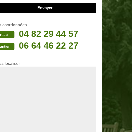
s coordonnées
04 82 29 44 57
reau
06 64 46 22 27
antier
s localiser