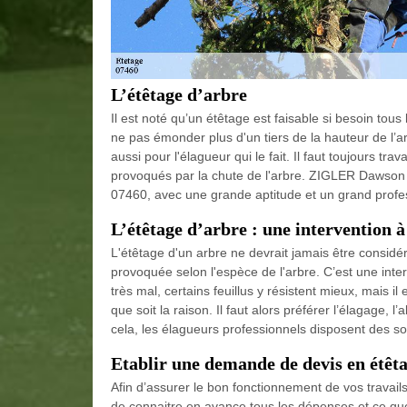
L’étêtage d’arbre
Il est noté qu’un étêtage est faisable si besoin tous
ne pas émonder plus d'un tiers de la hauteur de l’a
aussi pour l'élagueur qui le fait. Il faut toujours tr
provoqués par la chute de l'arbre. ZIGLER Dawson 
07460, avec une grande aptitude et un grand profes
L’étêtage d’arbre : une intervention 
L'étêtage d'un arbre ne devrait jamais être considér
provoquée selon l'espèce de l'arbre. C’est une interv
très mal, certains feuillus y résistent mieux, mais il
que soit la raison. Il faut alors préférer l’élagage, 
cela, les élagueurs professionnels disposent des sol
Etablir une demande de devis en étêta
Afin d’assurer le bon fonctionnement de vos travai
de connaitre en avance tous les dépenses et ce que 