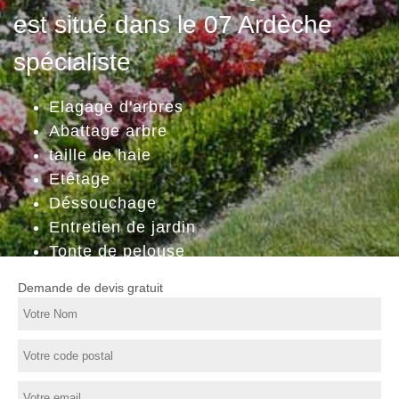
est situé dans le 07 Ardèche
spécialiste
Elagage d'arbres
Abattage arbre
taille de haie
Etêtage
Déssouchage
Entretien de jardin
Tonte de pelouse
Demande de devis gratuit