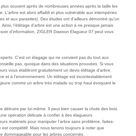
le plus souvent après de nombreuses années après la taille les
. L'arbre est alors affaibli et plus vulnérable aux intempéries
dies et aux parasites). Des études ont d'ailleurs démontré qu'un
. Ainsi, l’étêtage d’arbre est une action à ne presque jamais
besoin d’information, ZIGLER Dawson Elagueur 07 peut vous
 experts. C’est un élagage qui ne convient pas du tout aux
seille pas, quoique dans des situations prouvées. Si vous
eurs vous établiront gratuitement un devis étêtage d'arbre.
re et à l'environnement. Un étêtage est incontestablement
majeure comme un arbre très malade ou trop haut évoquant le
 se détruire par lui-même. Il peut bien causer la chute des bois.
 une opération délicate à confier à des élagueurs
urs matériels pour manipuler l’arbre sans problème, faites-
e est compétitif. Mais nous tenons toujours à noter que
s que dommageable pour les arbres concernés.