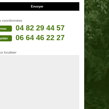
s coordonnées
04 82 29 44 57
reau
06 64 46 22 27
antier
s localiser