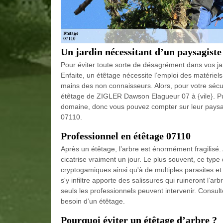
Un jardin nécessitant d’un paysagiste
Pour éviter toute sorte de désagrément dans vos jar
Enfaite, un étêtage nécessite l’emploi des matériel
mains des non connaisseurs. Alors, pour votre sécu
étêtage de ZIGLER Dawson Elagueur 07 à {vile}. Pu
domaine, donc vous pouvez compter sur leur paysagi
07110.
Professionnel en étêtage 07110
Après un étêtage, l’arbre est énormément fragilisé. A
cicatrise vraiment un jour. Le plus souvent, ce ty
cryptogamiques ainsi qu'à de multiples parasites et 
s'y infiltre apporte des salissures qui ruineront l’ar
seuls les professionnels peuvent intervenir. Consult
besoin d’un étêtage.
Pourquoi éviter un étêtage d’arbre ?