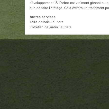
développement. Si l'arbre est vraiment gênant ou qu'
que de faire l’étêtage. Cela évitera un traitement post
Autres services
Taille de haie Tauriers
Entretien de jardin Tauriers