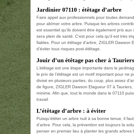
Jardinier 07110 : étêtage d’arbre
Faire appel aux professionnels pour toutes demande
pour abîmer votre arbre. Puisque les arbres contribue
est essentiel qu’ils doivent être également pris aux 
sera plein de santé. C'est pour cela qu'il est très 
fiables. Pour un étêtage d'arbre, ZIGLER Dawson Ela
d’éviter tous risques post-étêtage.
Jouir d’un étêtage pas cher à Taurier
L’étêtage est une étape importante dans le jardinage
le prix de l’étêtage est un motif important pour ne pas
divisé en plusieurs parties, du coup, plus assez d’
de figure, ZIGLER Dawson Elagueur 07 à Tauriers, 
minime. Afin que, tout le monde dans le 07110 puisse
travail.
L’étêtage d’arbre : à éviter
Puisqu’étêter un arbre nuit à sa bonne tenue, il fau
d’arbre. Pour cela, la prévention est toujours la solu
penser en premier lieu à planter les grands arbres lo