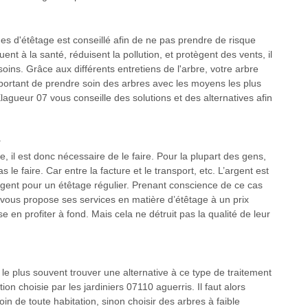
s d'étêtage est conseillé afin de ne pas prendre de risque
nt à la santé, réduisent la pollution, et protègent des vents, il
soins. Grâce aux différents entretiens de l'arbre, votre arbre
important de prendre soin des arbres avec les moyens les plus
gueur 07 vous conseille des solutions et des alternatives afin
s
, il est donc nécessaire de le faire. Pour la plupart des gens,
 le faire. Car entre la facture et le transport, etc. L’argent est
argent pour un étêtage régulier. Prenant conscience de ce cas
vous propose ses services en matière d’étêtage à un prix
 en profiter à fond. Mais cela ne détruit pas la qualité de leur
t le plus souvent trouver une alternative à ce type de traitement
tion choisie par les jardiniers 07110 aguerris. Il faut alors
in de toute habitation, sinon choisir des arbres à faible