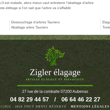
il est malade, alors mieux vaut entretenir l’abattage d’arbre
e-étêtage si l’on sait que l’arbre va s’affaiblir.
Dessouchage d'arbres Tauriers
Elag
Abattage arbre Tauriers
Tont
Zigler élagage
ARTISAN ELAGAGE ET PAYSAGISTE
27 rue de la comballe 07200 Aubenas
04 82 29 44 57
/
06 64 46 22 27
©2022 - 2026 TOUT DROIT RÉSERVÉ -
MENTIONS LÉGALES