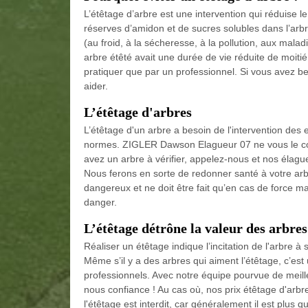
L’étêtage d’arbre est une intervention qui réduise 
réserves d’amidon et de sucres solubles dans l’arbre
(au froid, à la sécheresse, à la pollution, aux mala
arbre étêté avait une durée de vie réduite de moitié
pratiquer que par un professionnel. Si vous avez 
aider.
L’étêtage d'arbres
L’étêtage d'un arbre a besoin de l'intervention des
normes. ZIGLER Dawson Elagueur 07 ne vous le con
avez un arbre à vérifier, appelez-nous et nos élagu
Nous ferons en sorte de redonner santé à votre arb
dangereux et ne doit être fait qu’en cas de force 
danger.
L’étêtage détrône la valeur des arbres
Réaliser un étêtage indique l’incitation de l'arbre à
Même s’il y a des arbres qui aiment l’étêtage, c’est
professionnels. Avec notre équipe pourvue de meille
nous confiance ! Au cas où, nos prix étêtage d'arbr
l'étêtage est interdit, car généralement il est plu