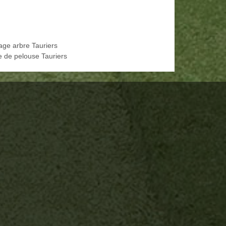
age arbre Tauriers
e de pelouse Tauriers