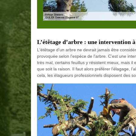
L’étêtage d’arbre : une intervention 
L'étêtage d'un arbre ne devrait jamais être considér
provoquée selon l'espèce de l'arbre. C’est une interv
très mal, certains feuillus y résistent mieux, mais il
que soit la raison. Il faut alors préférer l’élagage, 
cela, les élagueurs professionnels disposent des sol