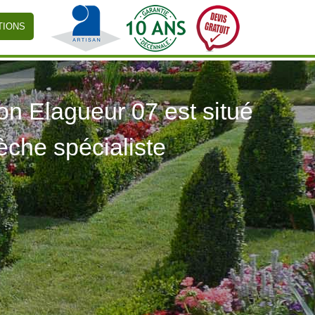
TIONS
 Elagueur 07 est situé
èche spécialiste