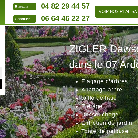
04 82 29 44 57
Bureau
VOIR NOS RÉALISA
06 64 46 22 27
Chantier
ZIGLER Dawson
dans le 07 Ard
Elagage d'arbres
Abattage arbre
taille de haie
Etêtage
Déssouchage
Entretien de jardin
Tonte de pelouse