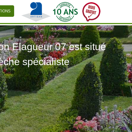
TIONS
 Elagueur 07 est situé
èche spécialiste