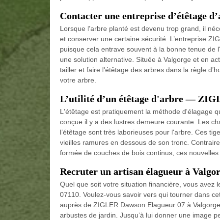
Contacter une entreprise d’étêtage d
Lorsque l’arbre planté est devenu trop grand, il né
et conserver une certaine sécurité. L’entreprise Z
puisque cela entrave souvent à la bonne tenue de l
une solution alternative. Située à Valgorge et en a
tailler et faire l'étêtage des arbres dans la règle d
votre arbre.
L’utilité d’un étêtage d'arbre — ZI
L'étêtage est pratiquement la méthode d'élagage q
conçue il y a des lustres demeure courante. Les ch
l’étêtage sont très laborieuses pour l'arbre. Ces t
vieilles ramures en dessous de son tronc. Contrair
formée de couches de bois continus, ces nouvelles 
Recruter un artisan élagueur à Valgo
Quel que soit votre situation financière, vous avez le
07110. Voulez-vous savoir vers qui tourner dans cette
auprès de ZIGLER Dawson Elagueur 07 à Valgorge car
arbustes de jardin. Jusqu’à lui donner une image p