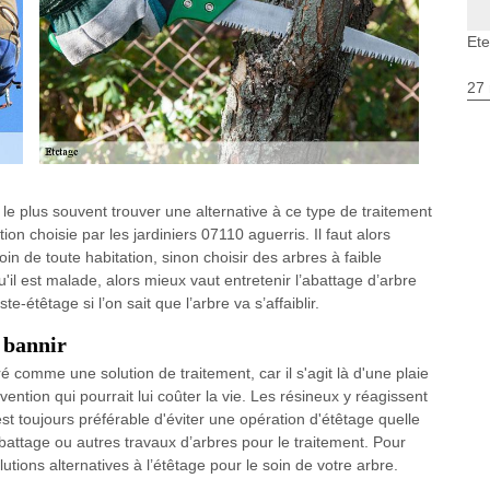
Ete
27 
t le plus souvent trouver une alternative à ce type de traitement
tion choisie par les jardiniers 07110 aguerris. Il faut alors
in de toute habitation, sinon choisir des arbres à faible
il est malade, alors mieux vaut entretenir l’abattage d’arbre
e-étêtage si l’on sait que l’arbre va s’affaiblir.
à bannir
é comme une solution de traitement, car il s'agit là d'une plaie
ention qui pourrait lui coûter la vie. Les résineux y réagissent
 est toujours préférable d'éviter une opération d'étêtage quelle
l’abattage ou autres travaux d’arbres pour le traitement. Pour
utions alternatives à l’étêtage pour le soin de votre arbre.