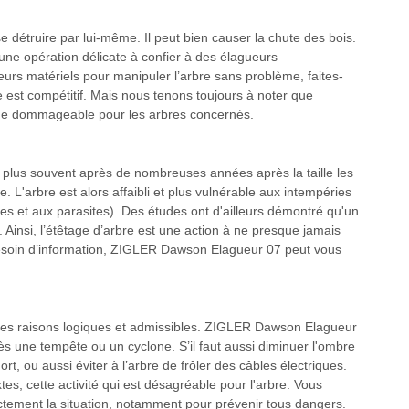
 se détruire par lui-même. Il peut bien causer la chute des bois.
 une opération délicate à confier à des élagueurs
urs matériels pour manipuler l’arbre sans problème, faites-
e est compétitif. Mais nous tenons toujours à noter que
s que dommageable pour les arbres concernés.
le plus souvent après de nombreuses années après la taille les
. L'arbre est alors affaibli et plus vulnérable aux intempéries
dies et aux parasites). Des études ont d'ailleurs démontré qu'un
. Ainsi, l’étêtage d’arbre est une action à ne presque jamais
besoin d’information, ZIGLER Dawson Elagueur 07 peut vous
ste des raisons logiques et admissibles. ZIGLER Dawson Elagueur
s une tempête ou un cyclone. S’il faut aussi diminuer l'ombre
rt, ou aussi éviter à l’arbre de frôler des câbles électriques.
es, cette activité qui est désagréable pour l'arbre. Vous
ctement la situation, notamment pour prévenir tous dangers.