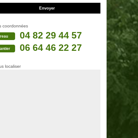
s coordonnées
04 82 29 44 57
reau
06 64 46 22 27
antier
s localiser