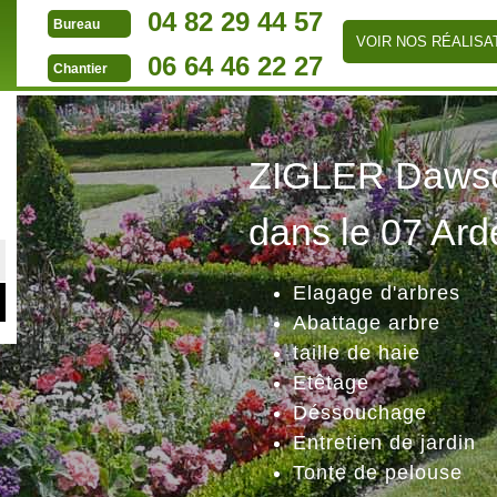
04 82 29 44 57
Bureau
VOIR NOS RÉALISA
06 64 46 22 27
Chantier
ZIGLER Dawson
dans le 07 Ard
Elagage d'arbres
Abattage arbre
taille de haie
Etêtage
Déssouchage
Entretien de jardin
Tonte de pelouse