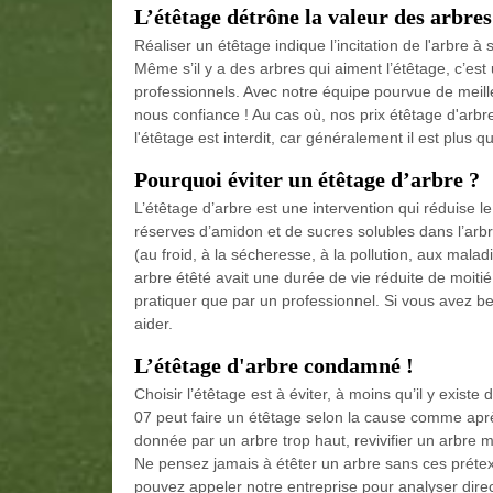
L’étêtage détrône la valeur des arbres
Réaliser un étêtage indique l’incitation de l'arbre à
Même s’il y a des arbres qui aiment l’étêtage, c’est
professionnels. Avec notre équipe pourvue de meille
nous confiance ! Au cas où, nos prix étêtage d'arbr
l'étêtage est interdit, car généralement il est plu
Pourquoi éviter un étêtage d’arbre ?
L’étêtage d’arbre est une intervention qui réduise 
réserves d’amidon et de sucres solubles dans l’arbre
(au froid, à la sécheresse, à la pollution, aux mala
arbre étêté avait une durée de vie réduite de moitié
pratiquer que par un professionnel. Si vous avez 
aider.
L’étêtage d'arbre condamné !
Choisir l’étêtage est à éviter, à moins qu’il y exi
07 peut faire un étêtage selon la cause comme aprè
donnée par un arbre trop haut, revivifier un arbre mo
Ne pensez jamais à étêter un arbre sans ces prétext
pouvez appeler notre entreprise pour analyser dire