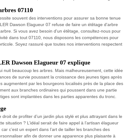
’arbres 07110
cessite souvent des interventions pour assurer sa bonne tenue
IGLER Dawson Elagueur 07 refuse de faire un étêtage d'arbre
'arbre. Si vous avez besoin d'un étêtage, consultez-nous pour
ctivité dans tout 07110, nous disposons les compétences pour
’horticole. Soyez rassuré que toutes nos interventions respectent
GLER Dawson Elagueur 07 explique
ui nuit beaucoup les arbres. Mais malheureusement, cette idée
ances de survie poussant la croissance des jeunes tiges après
iges augmentent par les bourgeons localisés près de la place des
ement aux branches ordinaires qui poussent dans une partie
tiges sont implantées dans les parties apparentes du tronc.
rge
 droit de profiter d’un jardin plus stylé et plus attrayant dans le
 situation ? L’idéal serait de faire appel à l’artisan élagueur
 c’est un expert dans l’art de tailler les branches des
ersonnaliser afin de donner une apparence plus plaisante à