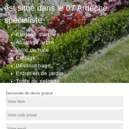
est situé dans le 07 Ardèche
spécialiste
Elagage d'arbres
Abattage arbre
taille de haie
Etêtage
Déssouchage
Entretien de jardin
Tonte de pelouse
Demande de devis gratuit