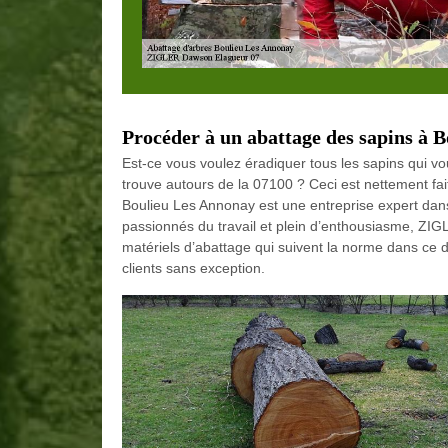
Procéder à un abattage des sapins à 
Est-ce vous voulez éradiquer tous les sapins qui vo
trouve autours de la 07100 ? Ceci est nettement f
Boulieu Les Annonay est une entreprise expert dans
passionnés du travail et plein d’enthousiasme, ZI
matériels d’abattage qui suivent la norme dans ce do
clients sans exception.