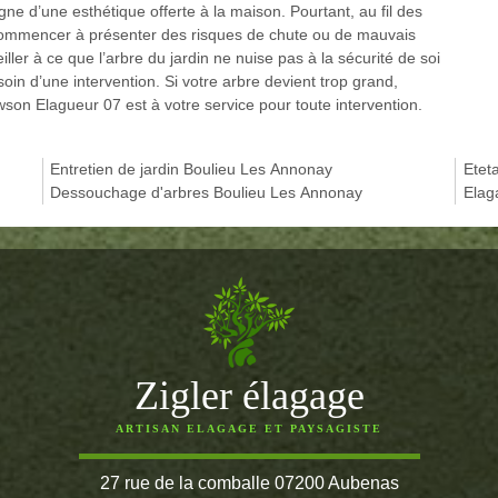
gne d’une esthétique offerte à la maison. Pourtant, au fil des
commencer à présenter des risques de chute ou de mauvais
ller à ce que l’arbre du jardin ne nuise pas à la sécurité de soi
esoin d’une intervention. Si votre arbre devient trop grand,
wson Elagueur 07 est à votre service pour toute intervention.
Entretien de jardin Boulieu Les Annonay
Etet
Dessouchage d'arbres Boulieu Les Annonay
Elag
Zigler élagage
ARTISAN ELAGAGE ET PAYSAGISTE
27 rue de la comballe 07200 Aubenas