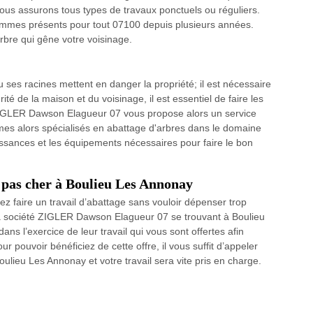
ous assurons tous types de travaux ponctuels ou réguliers.
ommes présents pour tout 07100 depuis plusieurs années.
arbre qui gêne votre voisinage.
 ses racines mettent en danger la propriété; il est nécessaire
ité de la maison et du voisinage, il est essentiel de faire les
. ZIGLER Dawson Elagueur 07 vous propose alors un service
mmes alors spécialisés en abattage d'arbres dans le domaine
issances et les équipements nécessaires pour faire le bon
 pas cher à Boulieu Les Annonay
z faire un travail d’abattage sans vouloir dépenser trop
r la société ZIGLER Dawson Elagueur 07 se trouvant à Boulieu
ns l’exercice de leur travail qui vous sont offertes afin
r pouvoir bénéficiez de cette offre, il vous suffit d’appeler
ieu Les Annonay et votre travail sera vite pris en charge.