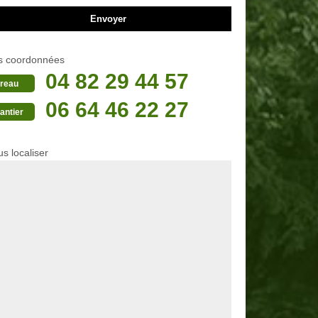
s coordonnées
04 82 29 44 57
reau
06 64 46 22 27
antier
s localiser