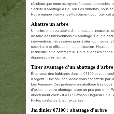
résultats que nous octroyons à toutes demandes, n
Société d’abattage à Boulieu Les Annonay, nous s
Notre équipe intervient efficacement pour ôter cet 
Abattre un arbre
Un arbre mort ou atteint d’une maladie incurable, ou
de faire des interventions en abattage. Pour la sécur
interventions nécessaires pour éviter tout risque
sécuritaire et efficace en toute situation. Nous so
résidentiel et le commercial. Nous avons les conna
diagnostic d'un arbre.
Tirer avantage d’un abattage d’arbre
Êtes-vous des habitants dans le 07100 et vous voule
d’argent ! Une solution idéale vous est offerte pa
Les Annonay. Des jardiniers en abattage très doué da
d’exécuter votre abattage, avec un prix pas cher. Pou
directement chez ZIGLER Dawson Elagueur 07 à Boul
Faites confiance à leur expertise.
Jardinier 07100 : abattage d’arbre