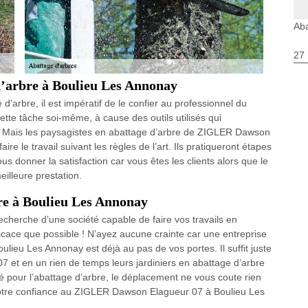
Aba
27 
d’arbre à Boulieu Les Annonay
’arbre, il est impératif de le confier au professionnel du
tte tâche soi-même, à cause des outils utilisés qui
e. Mais les paysagistes en abattage d’arbre de ZIGLER Dawson
re le travail suivant les règles de l’art. Ils pratiqueront étapes
us donner la satisfaction car vous êtes les clients alors que le
meilleure prestation.
re à Boulieu Les Annonay
echerche d’une société capable de faire vos travails en
ficace que possible ! N’ayez aucune crainte car une entreprise
ieu Les Annonay est déjà au pas de vos portes. Il suffit juste
 et en un rien de temps leurs jardiniers en abattage d’arbre
fié pour l’abattage d’arbre, le déplacement ne vous coute rien
 votre confiance au ZIGLER Dawson Elagueur 07 à Boulieu Les