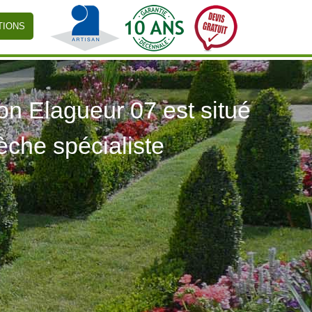
TIONS
 Elagueur 07 est situé
èche spécialiste