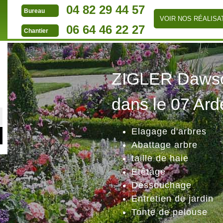
04 82 29 44 57
Bureau
VOIR NOS RÉALISA
06 64 46 22 27
Chantier
ZIGLER Dawson
dans le 07 Ard
Elagage d'arbres
Abattage arbre
taille de haie
Etêtage
Déssouchage
Entretien de jardin
Tonte de pelouse