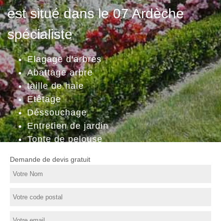
est situé dans le 07 Ardèche
spécialiste
Elagage d'arbres
Abattage arbre
taille de haie
Etêtage
Déssouchage
Entretien de jardin
Tonte de pelouse
Demande de devis gratuit