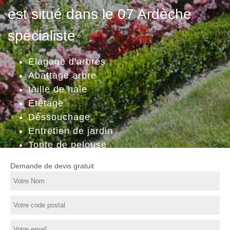
est situé dans le 07 Ardèche
spécialiste
Elagage d'arbres
Abattage arbre
taille de haie
Etêtage
Déssouchage
Entretien de jardin
Tonte de pelouse
Demande de devis gratuit