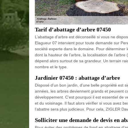
Tarif d’abattage d’arbre 07450
L’abattage d’arbre est déconseillé si vous ne di
Elagueur 07 intervient pour toute demande sur Pere
société experte dans le domaine. Pour déterminer l
dont la hauteur de l’arbre, la localisation de l’arbre
dépend alors surtout de sa grandeur. Un terrain rai
nombre et le type.
Jardinier 07450 : abattage d’arbre
Disposé d’un bon jardin, d’une belle propriété est si
années, les arbres deviennent grands et peuvent 
développement. C'est pourquoi il est essentiel de vei
et du voisinage. Il faut alors vérifier si vous avez b
l’abattre sera plus judicieux. Pour cela, ZIGLER Da
Solliciter une demande de devis en ab
Pour éviter des problèmes de fond en abattage d’arb