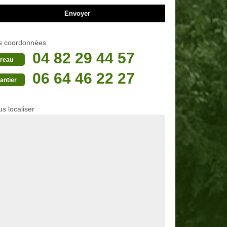
s coordonnées
04 82 29 44 57
reau
06 64 46 22 27
antier
s localiser