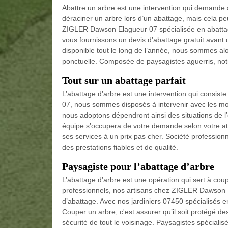
Abattre un arbre est une intervention qui demande 
déraciner un arbre lors d’un abattage, mais cela pe
ZIGLER Dawson Elagueur 07 spécialisée en abattage
vous fournissons un devis d’abattage gratuit avant d
disponible tout le long de l’année, nous sommes alor
ponctuelle. Composée de paysagistes aguerris, notre
Tout sur un abattage parfait
L’abattage d’arbre est une intervention qui consis
07, nous sommes disposés à intervenir avec les m
nous adoptons dépendront ainsi des situations de l’
équipe s’occupera de votre demande selon votre att
ses services à un prix pas cher. Société profession
des prestations fiables et de qualité.
Paysagiste pour l’abattage d’arbre
L’abattage d’arbre est une opération qui sert à cou
professionnels, nos artisans chez ZIGLER Dawson E
d’abattage. Avec nos jardiniers 07450 spécialisés en
Couper un arbre, c'est assurer qu’il soit protégé d
sécurité de tout le voisinage. Paysagistes spéciali