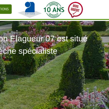
TIONS
 Elagueur 07 est situé
èche spécialiste