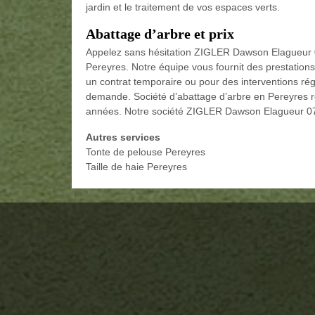
jardin et le traitement de vos espaces verts.
Abattage d’arbre et prix
Appelez sans hésitation ZIGLER Dawson Elagueur 0
Pereyres. Notre équipe vous fournit des prestatio
un contrat temporaire ou pour des interventions ré
demande. Société d’abattage d’arbre en Pereyres ré
années. Notre société ZIGLER Dawson Elagueur 07 es
Autres services
Tonte de pelouse Pereyres
Taille de haie Pereyres