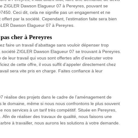
que ZIGLER Dawson Elagueur 07 à Pereyres, pouvant se
07450. Ceci dit, cela ne signifie pas un engagement et ne
ffert par la société. Cependant, l’estimation faite sera bien
 ZIGLER Dawson Elagueur 07 à Pereyres.
 pas cher à Pereyres
z faire un travail d’abattage sans vouloir dépenser trop
r la société ZIGLER Dawson Elagueur 07 se trouvant à Pereyres.
de leur travail qui vous sont offertes afin d’exécuter votre
ciez de cette offre, il vous suffit d’appeler directement chez
ail sera vite pris en charge. Faites confiance à leur
7 réalise des projets dans le cadre de l’aménagement de
ans le domaine, même si nous nous confrontons le plus souvent
de nos services à un tarif très compétitif. Située en Pereyres,
. Afin de réaliser des travaux de qualité, nous faisons une
 l’arbre à travailler, nous aurons les solutions à votre demande.