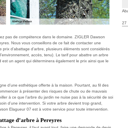
Aba
27 
sposez pas de compétence dans le domaine. ZIGLER Dawson
yres. Nous vous conseillons de ce fait de contacter une
e prix d’abattage d’arbre, plusieurs éléments sont considérés
 (l’environnement, accès, tenu). Le tarif pour abattre un arbre
d est un agent qui déterminera également le prix ainsi que le
gne d’une esthétique offerte à la maison. Pourtant, au fil des
commencer à présenter des risques de chute ou de mauvais
ller à ce que l’arbre du jardin ne nuise pas à la sécurité de soi
esoin d’une intervention. Si votre arbre devient trop grand,
wson Elagueur 07 est à votre service pour toute intervention.
attage d’arbre à Pereyres
re à Pereyres, il faut avant tout, faire une demande de devis