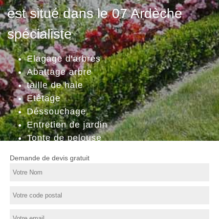
est situé dans le 07 Ardèche
spécialiste
Elagage d'arbres
Abattage arbre
taille de haie
Etêtage
Déssouchage
Entretien de jardin
Tonte de pelouse
Demande de devis gratuit