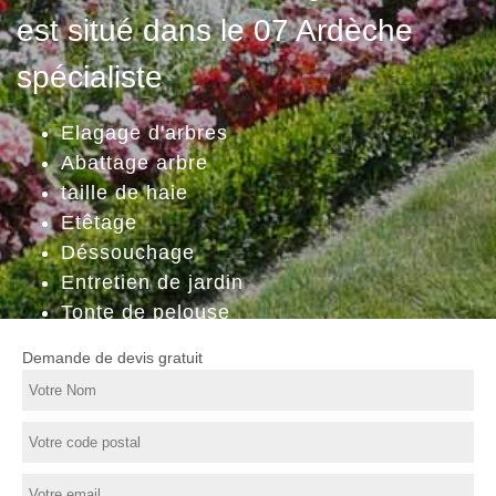
est situé dans le 07 Ardèche
spécialiste
Elagage d'arbres
Abattage arbre
taille de haie
Etêtage
Déssouchage
Entretien de jardin
Tonte de pelouse
Demande de devis gratuit