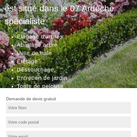
est situé dans le 07 Ardèche
spécialiste
Elagage d'arbres
Abattage arbre
taille de haie
Etêtage
Déssouchage
Entretien de jardin
Tonte de pelouse
Demande de devis gratuit