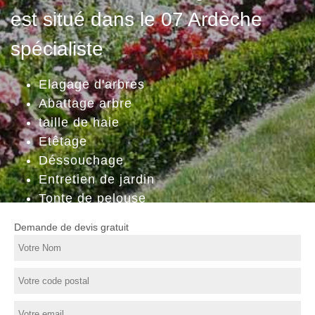
est situé dans le 07 Ardèche
spécialiste
Elagage d'arbres
Abattage arbre
taille de haie
Etêtage
Déssouchage
Entretien de jardin
Tonte de pelouse
Demande de devis gratuit