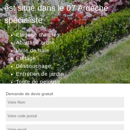
est situé dans le 07 Ardèche
spécialiste
Elagage d'arbres
Abattage arbre
taille de haie
Etêtage
Déssouchage
Entretien de jardin
Tonte de pelouse
Demande de devis gratuit