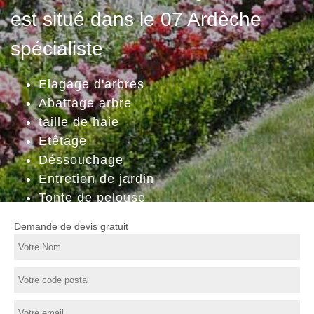
est situé dans le 07 Ardèche
spécialiste
Elagage d'arbres
Abattage arbre
taille de haie
Etêtage
Déssouchage
Entretien de jardin
Tonte de pelouse
Demande de devis gratuit