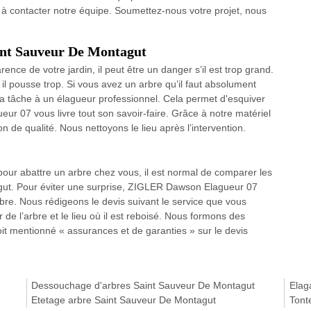
à contacter notre équipe. Soumettez-nous votre projet, nous
aint Sauveur De Montagut
nce de votre jardin, il peut être un danger s’il est trop grand.
 il pousse trop. Si vous avez un arbre qu’il faut absolument
r la tâche à un élagueur professionnel. Cela permet d'esquiver
ur 07 vous livre tout son savoir-faire. Grâce à notre matériel
 de qualité. Nous nettoyons le lieu après l’intervention.
pour abattre un arbre chez vous, il est normal de comparer les
gut. Pour éviter une surprise, ZIGLER Dawson Elagueur 07
arbre. Nous rédigeons le devis suivant le service que vous
de l’arbre et le lieu où il est reboisé. Nous formons des
 soit mentionné « assurances et de garanties » sur le devis
Dessouchage d'arbres Saint Sauveur De Montagut
Elag
Etetage arbre Saint Sauveur De Montagut
Tont