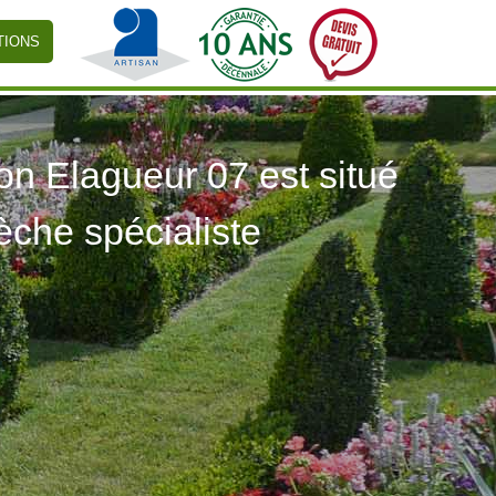
TIONS
 Elagueur 07 est situé
èche spécialiste