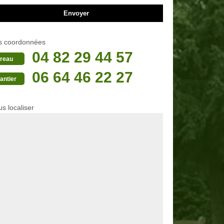
s coordonnées
04 82 29 44 57
reau
06 64 46 22 27
antier
s localiser