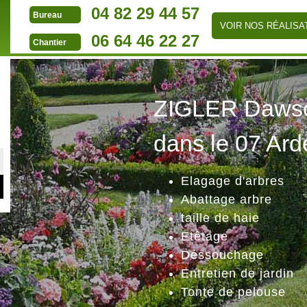
04 82 29 44 57
Bureau
VOIR NOS RÉALISA
06 64 46 22 27
Chantier
ZIGLER Dawson
dans le 07 Ard
Elagage d'arbres
Abattage arbre
taille de haie
Etêtage
Déssouchage
Entretien de jardin
Tonte de pelouse