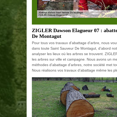
ZIGLER Dawson Elagueur 07 : abatteu
De Montagut
Pour tous vos travaux d'abattage d'arbre, nous vou
dans toute Saint Sauveur De Montagut, d’abord notr
analyser les lieux où les arbres se trouvent. ZIG
les arbres sur ville et campagne. Nous avons un mei
méthodes d'abattage d'arbres, notre société met toute
Nous réalisons vos travaux d’abattage même les plus