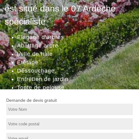
est situé dans le 07 Ardèche
spécialiste
Elagage d'arbres
Abattage arbre
taille de haie
Etêtage
Déssouchage
Entretien de jardin
Tonte de pelouse
Demande de devis gratuit