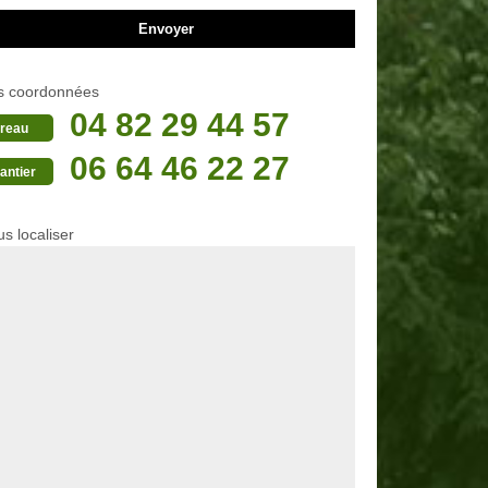
s coordonnées
04 82 29 44 57
reau
06 64 46 22 27
antier
s localiser