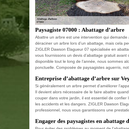
Paysagiste 07000 : Abattage d’arbre
Abattre un arbre est une intervention qui demande 
déraciner un arbre lors d’un abattage, mais cela pe
ZIGLER Dawson Elagueur 07 spécialisée en abattage
vous fournissons un devis d’abattage gratuit avant d
disponible tout le long de l’année, nous sommes alor
ponctuelle. Composée de paysagistes aguerris, notre
Entreprise d’abattage d’arbre sur Ve
Si généralement un arbre permet d'améliorer l’appare
Il devient alors nécessaire de le faire abattre quand
couper dans votre jardin, il est essentiel de confie
les accidents et les dangers. ZIGLER Dawson Elague
professionnel, nous vous garantissons une prestation
Engager des paysagistes en abattage 
Pour éviter des problèmes au moment de l’abattage d