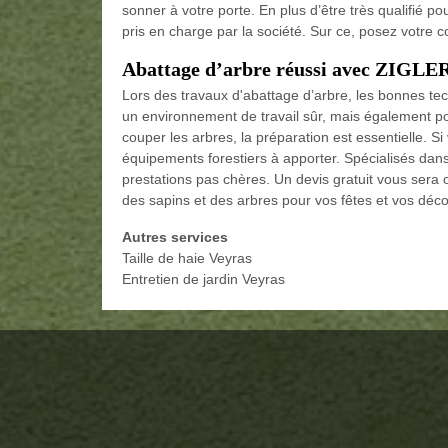
sonner à votre porte. En plus d’être très qualifié p
pris en charge par la société. Sur ce, posez votr
Abattage d’arbre réussi avec ZIGLE
Lors des travaux d'abattage d’arbre, les bonnes tec
un environnement de travail sûr, mais également pour
couper les arbres, la préparation est essentielle. 
équipements forestiers à apporter. Spécialisés dan
prestations pas chères. Un devis gratuit vous sera 
des sapins et des arbres pour vos fêtes et vos déco
Autres services
Taille de haie Veyras
Entretien de jardin Veyras