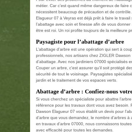
métier. Car c’est quand même dangereux de faire ce
nécessitent beaucoup de précaution et de contrôl
Elagueur 07 à Veyras est déjà prêt à faire le travail 
l’abattage avec soin et finesse afin de vous donner la
être est roi. Un roi profite toujours de la meilleure p
Paysagiste pour l’abattage d’arbre
L’abattage d’arbre est une opération qui sert à cou
professionnels, nos artisans chez ZIGLER Dawson E
d’abattage. Avec nos jardiniers 07000 spécialisés en
Couper un arbre, c'est assurer qu’il soit protégé d
sécurité de tout le voisinage. Paysagistes spéciali
jardin et le traitement de vos espaces verts.
Abattage d’arbre : Confiez-nous vot
Si vous cherchez un spécialiste pour abattre l’arbr
référence pour les travaux dont vous avez besoin. 
Dawson Elagueur 07 vous établit un devis pour l'aba
d’arbre que vous demandez, le nombre d’arbres à abat
en travaux d’arbre 07000, nous connaissons toutes
avec efficacité pour toutes les demandes.