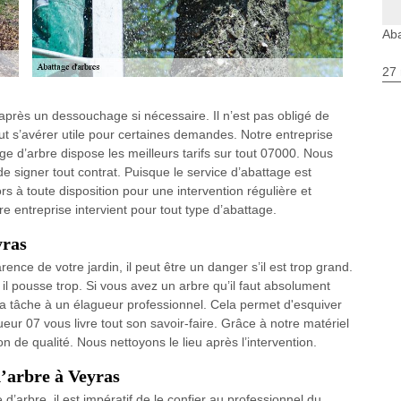
Aba
27 
après un dessouchage si nécessaire. Il n’est pas obligé de
ut s’avérer utile pour certaines demandes. Notre entreprise
 d’arbre dispose les meilleurs tarifs sur tout 07000. Nous
e signer tout contrat. Puisque le service d’abattage est
s à toute disposition pour une intervention régulière et
 entreprise intervient pour tout type d’abattage.
yras
nce de votre jardin, il peut être un danger s’il est trop grand.
 il pousse trop. Si vous avez un arbre qu’il faut absolument
r la tâche à un élagueur professionnel. Cela permet d'esquiver
ur 07 vous livre tout son savoir-faire. Grâce à notre matériel
 de qualité. Nous nettoyons le lieu après l’intervention.
d’arbre à Veyras
’arbre, il est impératif de le confier au professionnel du