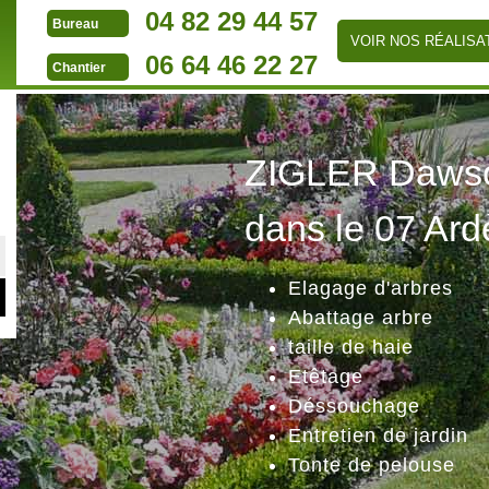
04 82 29 44 57
Bureau
VOIR NOS RÉALISA
06 64 46 22 27
Chantier
ZIGLER Dawson
dans le 07 Ard
Elagage d'arbres
Abattage arbre
taille de haie
Etêtage
Déssouchage
Entretien de jardin
Tonte de pelouse