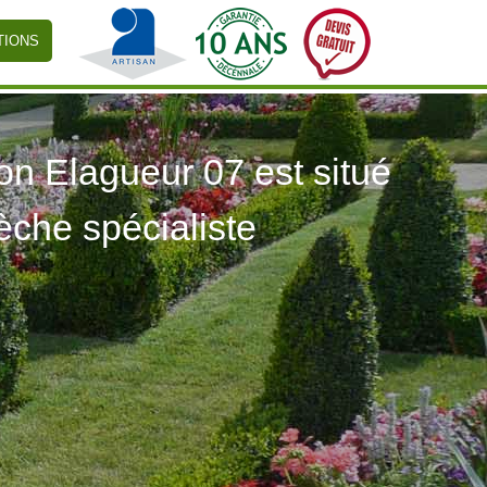
TIONS
 Elagueur 07 est situé
èche spécialiste