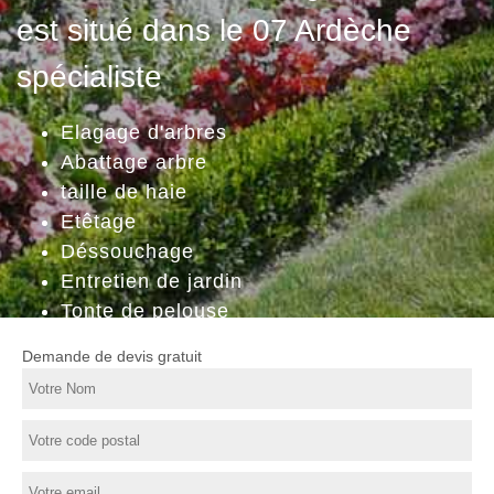
est situé dans le 07 Ardèche
spécialiste
Elagage d'arbres
Abattage arbre
taille de haie
Etêtage
Déssouchage
Entretien de jardin
Tonte de pelouse
Demande de devis gratuit