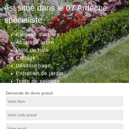
est situé dans le 07 Ardèche
spécialiste
Elagage d'arbres
Abattage arbre
taille de haie
Etêtage
Déssouchage
Entretien de jardin
Tonte de pelouse
Demande de devis gratuit