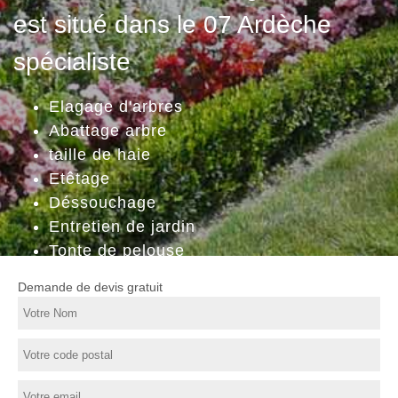
est situé dans le 07 Ardèche
spécialiste
Elagage d'arbres
Abattage arbre
taille de haie
Etêtage
Déssouchage
Entretien de jardin
Tonte de pelouse
Demande de devis gratuit