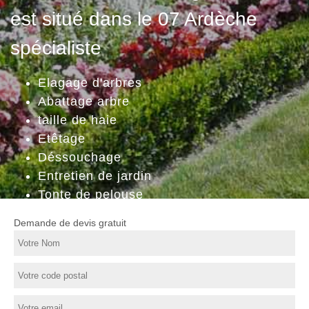
est situé dans le 07 Ardèche
spécialiste
Elagage d'arbres
Abattage arbre
taille de haie
Etêtage
Déssouchage
Entretien de jardin
Tonte de pelouse
Demande de devis gratuit