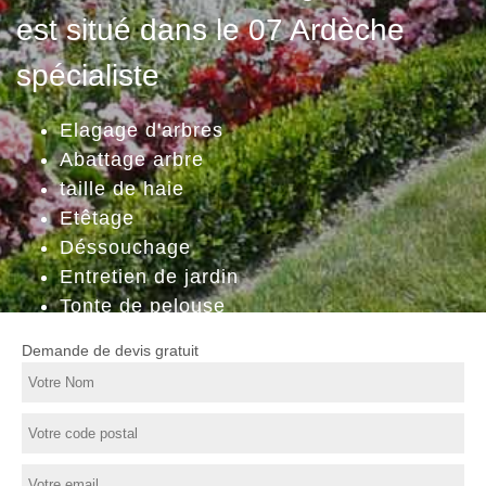
est situé dans le 07 Ardèche
spécialiste
Elagage d'arbres
Abattage arbre
taille de haie
Etêtage
Déssouchage
Entretien de jardin
Tonte de pelouse
Demande de devis gratuit