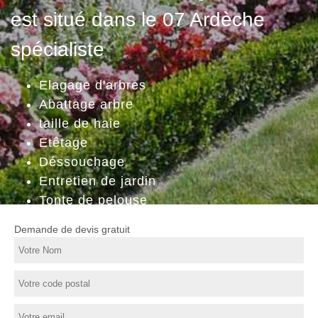
est situé dans le 07 Ardèche
spécialiste
Elagage d'arbres
Abattage arbre
taille de haie
Etêtage
Déssouchage
Entretien de jardin
Tonte de pelouse
Demande de devis gratuit