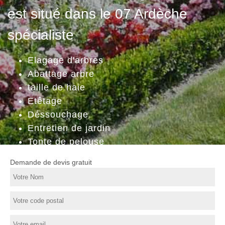
est situé dans le 07 Ardèche
spécialiste
Elagage d'arbres
Abattage arbre
taille de haie
Etêtage
Déssouchage
Entretien de jardin
Tonte de pelouse
Demande de devis gratuit