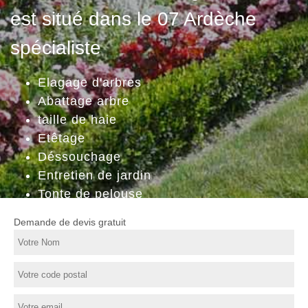
est situé dans le 07 Ardèche
spécialiste
Elagage d'arbres
Abattage arbre
taille de haie
Etêtage
Déssouchage
Entretien de jardin
Tonte de pelouse
Demande de devis gratuit