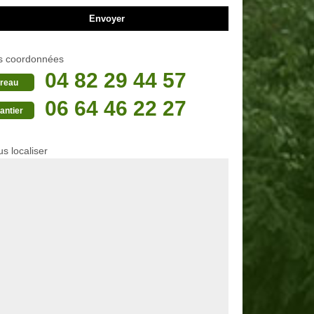
s coordonnées
04 82 29 44 57
reau
06 64 46 22 27
antier
s localiser