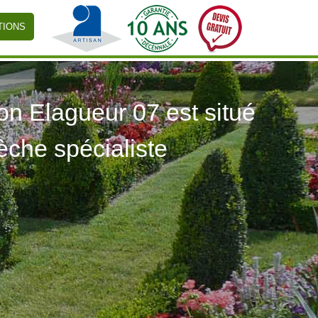
TIONS
 Elagueur 07 est situé
èche spécialiste