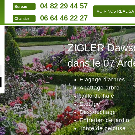
04 82 29 44 57
Bureau
VOIR NOS RÉALISA
06 64 46 22 27
Chantier
ZIGLER Dawson
dans le 07 Ard
Elagage d'arbres
Abattage arbre
taille de haie
Etêtage
Déssouchage
Entretien de jardin
Tonte de pelouse