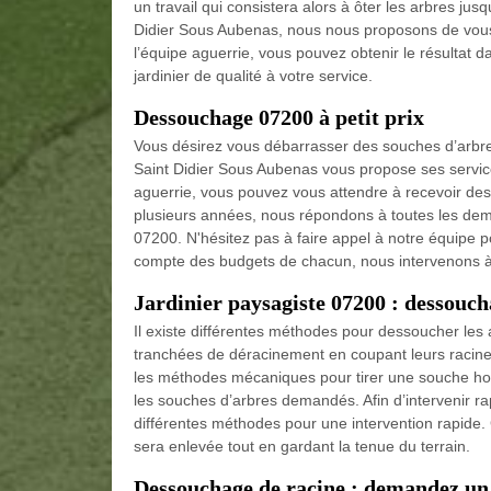
un travail qui consistera alors à ôter les arbres ju
Didier Sous Aubenas, nous nous proposons de vous r
l’équipe aguerrie, vous pouvez obtenir le résultat 
jardinier de qualité à votre service.
Dessouchage 07200 à petit prix
Vous désirez vous débarrasser des souches d’arbr
Saint Didier Sous Aubenas vous propose ses servic
aguerrie, vous pouvez vous attendre à recevoir des
plusieurs années, nous répondons à toutes les de
07200. N'hésitez pas à faire appel à notre équipe po
compte des budgets de chacun, nous intervenons à u
Jardinier paysagiste 07200 : dessouc
Il existe différentes méthodes pour dessoucher les
tranchées de déracinement en coupant leurs racines à
les méthodes mécaniques pour tirer une souche hors
les souches d’arbres demandés. Afin d’intervenir 
différentes méthodes pour une intervention rapide. G
sera enlevée tout en gardant la tenue du terrain.
Dessouchage de racine : demandez un