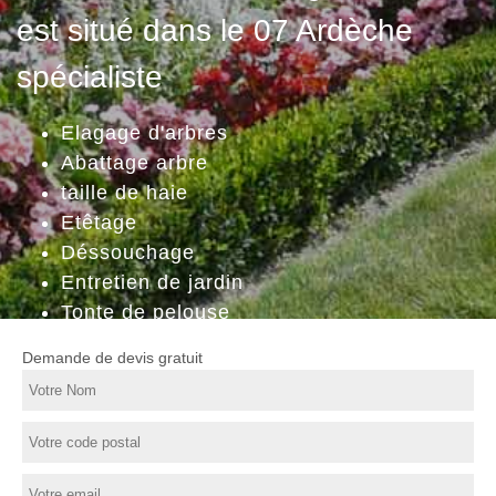
est situé dans le 07 Ardèche
spécialiste
Elagage d'arbres
Abattage arbre
taille de haie
Etêtage
Déssouchage
Entretien de jardin
Tonte de pelouse
Demande de devis gratuit