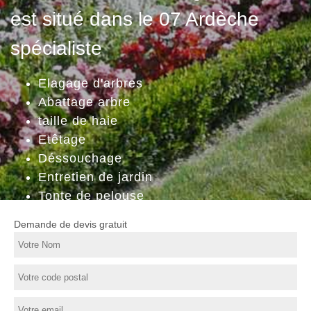
est situé dans le 07 Ardèche
spécialiste
Elagage d'arbres
Abattage arbre
taille de haie
Etêtage
Déssouchage
Entretien de jardin
Tonte de pelouse
Demande de devis gratuit