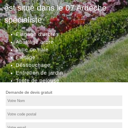
est situé dans le 07 Ardèche
spécialiste
Elagage d'arbres
Abattage arbre
taille de haie
Etêtage
Déssouchage
Entretien de jardin
Tonte de pelouse
Demande de devis gratuit