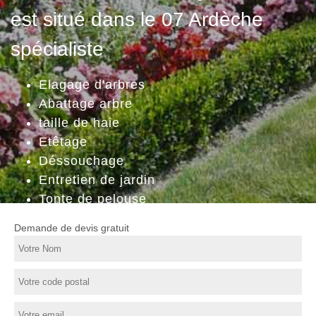
est situé dans le 07 Ardèche
spécialiste
Elagage d'arbres
Abattage arbre
taille de haie
Etêtage
Déssouchage
Entretien de jardin
Tonte de pelouse
Demande de devis gratuit