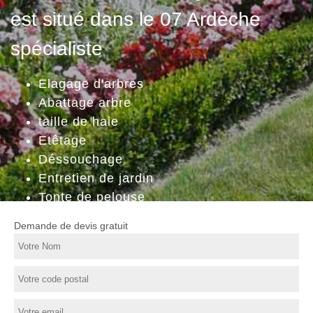
est situé dans le 07 Ardèche
spécialiste
Elagage d'arbres
Abattage arbre
taille de haie
Etêtage
Déssouchage
Entretien de jardin
Tonte de pelouse
Demande de devis gratuit