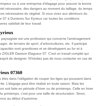
r grimpeur ou à une entreprise d’élagage pour assurer la bonne
riel nécessaire, des dangers au moment du taillage, du temps
ces nécessaires du végétal. Si vous vivez aux alentours du
7 à Dunieres Sur Eyrieux car toutes les conditions
rez satisfait de leur travail.
Eyrieux
elé paysagiste est une profession qui concerne l’aménagement
er, de terrains de sport, d’arboricultures, etc. Il participe
 capacités sont grandioses et se développent au fur et à
de ZIGLER Dawson Elagueur 07. C’est un travail complet qui
n esprit de designer. N’hésitez pas de nous contacter en cas de
rieux 07360
 êtes dans l’obligation de couper les tiges qui poussent dans
rite. L’élagage peut être réalisé en toute saison. Mais les
n soit faite en période d’hiver ou de printemps. Celle en hiver
u printemps, c’est pour une taille de structuration. Sinon,
férence au début d'automne.