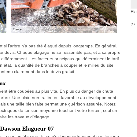
Ela
27 
nt si l’arbre n'a pas été élagué depuis longtemps. En général,
 par devis. Chaque élagage ne se ressemble pas, et a sa propre
 différemment. Les facteurs principaux qui déterminent le tarif
n état, la quantité de branches à couper et le milieu du site
contenu clairement dans le devis gratuit.
eux
ent être coupées au plus vite. En plus du danger de chute
arbre. Une plaie non traitée est favorable au développement
ais une taille bien faite permet une guérison assurée. Notez
ectriques de tension moyenne touchent votre terrain, seul un
aire les travaux d’élagage.
 Dawson Elagueur 07
site pas un élagage. Et ce n’est inopportunément pas toujours