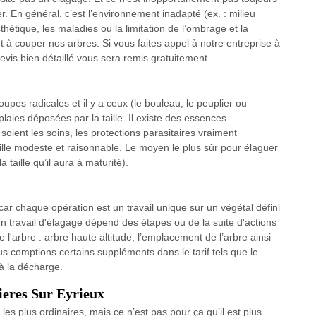
. En général, c’est l’environnement inadapté (ex. : milieu
thétique, les maladies ou la limitation de l’ombrage et la
t à couper nos arbres. Si vous faites appel à notre entreprise à
vis bien détaillé vous sera remis gratuitement.
upes radicales et il y a ceux (le bouleau, le peuplier ou
laies déposées par la taille. Il existe des essences
 soient les soins, les protections parasitaires vraiment
taille modeste et raisonnable. Le moyen le plus sûr pour élaguer
a taille qu’il aura à maturité).
 car chaque opération est un travail unique sur un végétal défini
un travail d'élagage dépend des étapes ou de la suite d'actions
e l'arbre : arbre haute altitude, l’emplacement de l’arbre ainsi
s comptions certains suppléments dans le tarif tels que le
à la décharge.
ieres Sur Eyrieux
 les plus ordinaires, mais ce n’est pas pour ça qu’il est plus