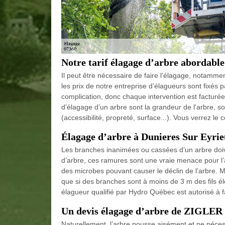
Notre tarif élagage d’arbre abordable
Il peut être nécessaire de faire l’élagage, notamme
les prix de notre entreprise d’élagueurs sont fixés
complication, donc chaque intervention est facturée
d’élagage d’un arbre sont la grandeur de l'arbre, so
(accessibilité, propreté, surface...). Vous verrez le 
Élagage d’arbre à Dunieres Sur Eyri
Les branches inanimées ou cassées d’un arbre doiv
d’arbre, ces ramures sont une vraie menace pour l’
des microbes pouvant causer le déclin de l’arbre. M
que si des branches sont à moins de 3 m des fils él
élagueur qualifié par Hydro Québec est autorisé à f
Un devis élagage d’arbre de ZIGLER
Naturellement, l’arbre pousse aisément et ne néces