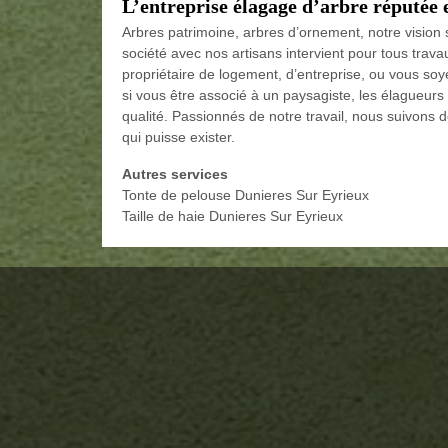
L’entreprise élagage d’arbre réputée
Arbres patrimoine, arbres d’ornement, notre vision 
société avec nos artisans intervient pour tous trav
propriétaire de logement, d’entreprise, ou vous soy
si vous être associé à un paysagiste, les élagueu
qualité. Passionnés de notre travail, nous suivons d
qui puisse exister.
Autres services
Tonte de pelouse Dunieres Sur Eyrieux
Taille de haie Dunieres Sur Eyrieux