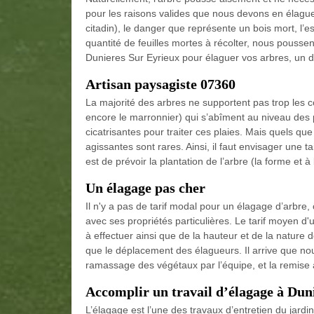
pour les raisons valides que nous devons en élaguer
citadin), le danger que représente un bois mort, l’es
quantité de feuilles mortes à récolter, nous poussen
Dunieres Sur Eyrieux pour élaguer vos arbres, un de
Artisan paysagiste 07360
La majorité des arbres ne supportent pas trop les co
encore le marronnier) qui s’abîment au niveau des p
cicatrisantes pour traiter ces plaies. Mais quels que
agissantes sont rares. Ainsi, il faut envisager une 
est de prévoir la plantation de l’arbre (la forme et à l
Un élagage pas cher
Il n'y a pas de tarif modal pour un élagage d’arbre,
avec ses propriétés particulières. Le tarif moyen d'
à effectuer ainsi que de la hauteur et de la nature d
que le déplacement des élagueurs. Il arrive que nou
ramassage des végétaux par l’équipe, et la remise 
Accomplir un travail d’élagage à Dun
L’élagage est l’une des travaux d’entretien du jardin