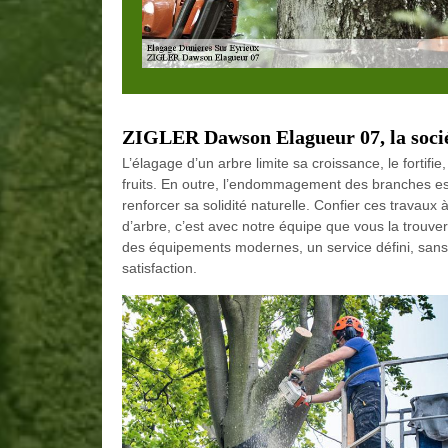
ZIGLER Dawson Elagueur 07, la socié
L’élagage d’un arbre limite sa croissance, le fortifie
fruits. En outre, l’endommagement des branches est
renforcer sa solidité naturelle. Confier ces travaux
d’arbre, c’est avec notre équipe que vous la trouv
des équipements modernes, un service défini, sans 
satisfaction.