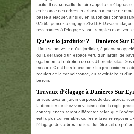
facile. Il est conseillé de faire appel à un élagueu
croissance des arbres et arbustes à cause de maté
passé à élaguer, ainsi qu’en raison des connaissan
07360, pensez à engager ZIGLER Dawson Elagueur 0
nécessaires à l’élagage y sont remplies alors vous se
Qu’est le jardinier ? – Dunieres Sur 
Il faut se souvenir qu’un jardinier, également app
ou la gérance d'un espace vert, d'un jardin, de paysag
également à l’entretien de ces différents sites. Ses
mesure. C’est bien le cas pour les professionnels 
requiert de la connaissance, du savoir-faire et d’u
besoin.
Travaux d’élagage à Dunieres Sur Ey
Si vous avez un jardin qui possède des arbres, vous
la direction de chez vos voisins selon la règle presc
conséquences seront différentes selon que l'opératio
est la plus convenable, car les arbres se reposent. A
l'élagage des arbres fruitiers doit être fait de pré