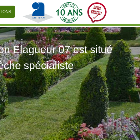
TIONS
 Elagueur 07 est situé
èche spécialiste