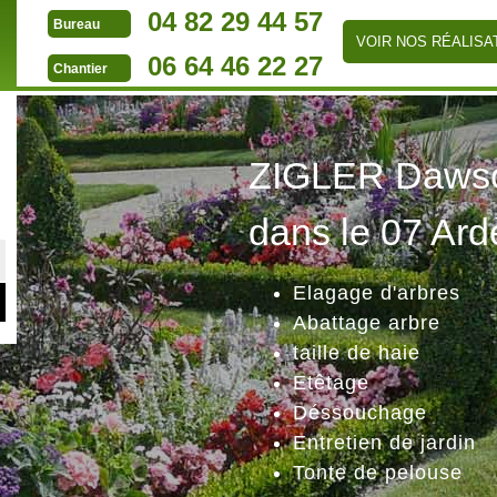
04 82 29 44 57
Bureau
VOIR NOS RÉALISA
06 64 46 22 27
Chantier
ZIGLER Dawson
dans le 07 Ard
Elagage d'arbres
Abattage arbre
taille de haie
Etêtage
Déssouchage
Entretien de jardin
Tonte de pelouse