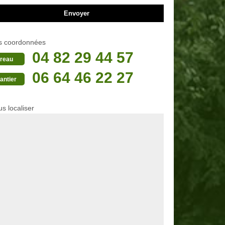
s coordonnées
04 82 29 44 57
reau
06 64 46 22 27
antier
s localiser