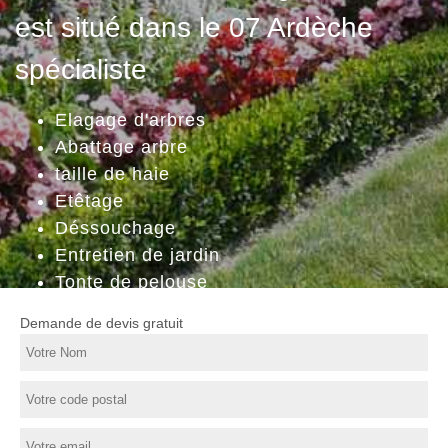
est situé dans le 07 Ardèche
spécialiste
Elagage d'arbres
Abattage arbre
taille de haie
Etêtage
Déssouchage
Entretien de jardin
Tonte de pelouse
Demande de devis gratuit