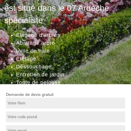
est situé dans le 07 Ardèche
spécialiste
Elagage d'arbres
Abattage arbre
taille de haie
Etêtage
Déssouchage
Entretien de jardin
Tonte de pelouse
Demande de devis gratuit