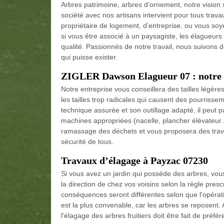
Arbres patrimoine, arbres d’ornement, notre vision 
société avec nos artisans intervient pour tous trav
propriétaire de logement, d’entreprise, ou vous soy
si vous être associé à un paysagiste, les élagueu
qualité. Passionnés de notre travail, nous suivons d
qui puisse exister.
ZIGLER Dawson Elagueur 07 : notre so
Notre entreprise vous conseillera des tailles légèr
les tailles trop radicales qui causent des pourriss
technique assurée et son outillage adapté, il peut p
machines appropriées (nacelle, plancher élévateur…)
ramassage des déchets et vous proposera des travau
sécurité de tous.
Travaux d’élagage à Payzac 07230
Si vous avez un jardin qui possède des arbres, vous
la direction de chez vos voisins selon la règle presc
conséquences seront différentes selon que l'opératio
est la plus convenable, car les arbres se reposent. A
l'élagage des arbres fruitiers doit être fait de pré