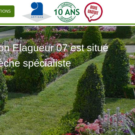
TIONS
 Elagueur 07 est situé
èche spécialiste