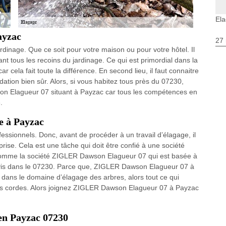
El
ayzac
27 
dinage. Que ce soit pour votre maison ou pour votre hôtel. Il
ant tous les recoins du jardinage. Ce qui est primordial dans la
 cela fait toute la différence. En second lieu, il faut connaitre
ndation bien sûr. Alors, si vous habitez tous près du 07230,
son Elagueur 07 situant à Payzac car tous les compétences en
.
e à Payzac
essionnels. Donc, avant de procéder à un travail d’élagage, il
prise. Cela est une tâche qui doit être confié à une société
Comme la société ZIGLER Dawson Elagueur 07 qui est basée à
 devis dans le 07230. Parce que, ZIGLER Dawson Elagueur 07 à
dans le domaine d’élagage des arbres, alors tout ce qui
urs cordes. Alors joignez ZIGLER Dawson Elagueur 07 à Payzac
 en Payzac 07230