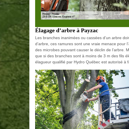
Élagage d’arbre à Payzac
Les branches inanimées ou cassées d’un arbre doiv
d’arbre, ces ramures sont une vraie menace pour l’
des microbes pouvant causer le déclin de l’arbre. M
que si des branches sont à moins de 3 m des fils él
élagueur qualifié par Hydro Québec est autorisé à f