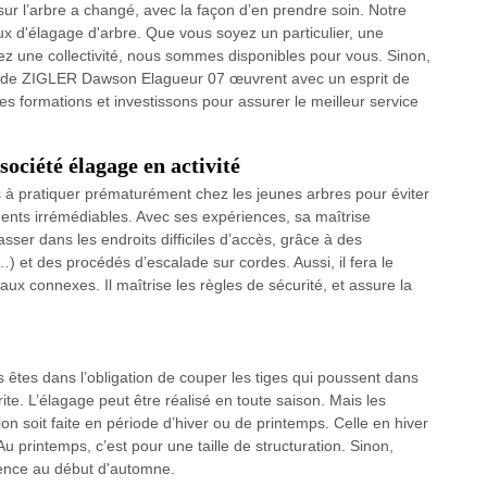
sur l’arbre a changé, avec la façon d’en prendre soin. Notre
aux d'élagage d'arbre. Que vous soyez un particulier, une
ez une collectivité, nous sommes disponibles pour vous. Sinon,
rs de ZIGLER Dawson Elagueur 07 œuvrent avec un esprit de
es formations et investissons pour assurer le meilleur service
ciété élagage en activité
es à pratiquer prématurément chez les jeunes arbres pour éviter
ements irrémédiables. Avec ses expériences, sa maîtrise
asser dans les endroits difficiles d’accès, grâce à des
 et des procédés d’escalade sur cordes. Aussi, il fera le
x connexes. Il maîtrise les règles de sécurité, et assure la
 êtes dans l’obligation de couper les tiges qui poussent dans
rite. L’élagage peut être réalisé en toute saison. Mais les
n soit faite en période d’hiver ou de printemps. Celle en hiver
u printemps, c’est pour une taille de structuration. Sinon,
férence au début d'automne.