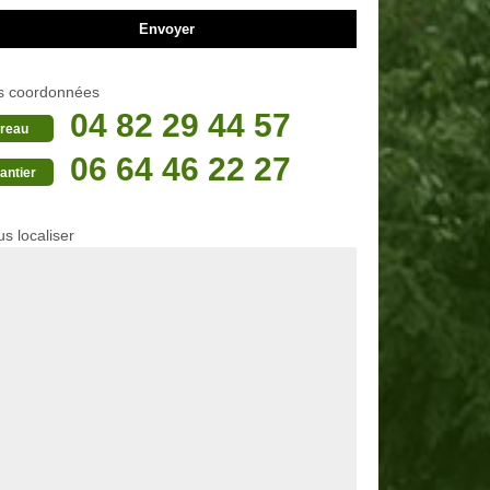
s coordonnées
04 82 29 44 57
reau
06 64 46 22 27
antier
s localiser