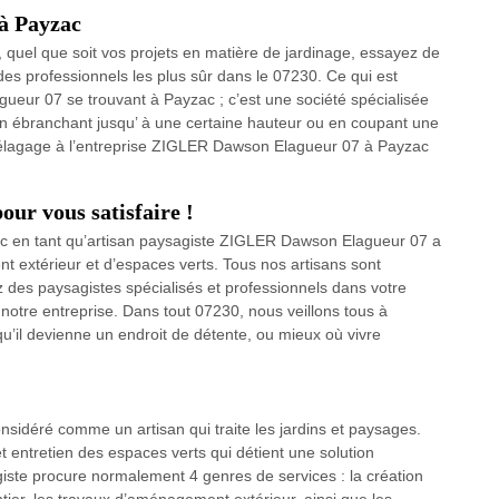
 à Payzac
, quel que soit vos projets en matière de jardinage, essayez de
des professionnels les plus sûr dans le 07230. Ce qui est
ueur 07 se trouvant à Payzac ; c’est une société spécialisée
 en ébranchant jusqu’ à une certaine hauteur ou en coupant une
 d’élagage à l’entreprise ZIGLER Dawson Elagueur 07 à Payzac
our vous satisfaire !
c en tant qu’artisan paysagiste ZIGLER Dawson Elagueur 07 a
 extérieur et d’espaces verts. Tous nos artisans sont
z des paysagistes spécialisés et professionnels dans votre
notre entreprise. Dans tout 07230, nous veillons tous à
qu’il devienne un endroit de détente, ou mieux où vivre
sidéré comme un artisan qui traite les jardins et paysages.
entretien des espaces verts qui détient une solution
agiste procure normalement 4 genres de services : la création
ntier, les travaux d’aménagement extérieur, ainsi que les