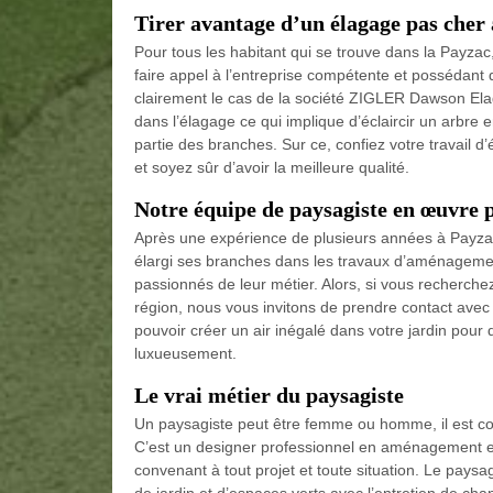
Tirer avantage d’un élagage pas cher
Pour tous les habitant qui se trouve dans la Payzac
faire appel à l’entreprise compétente et possédant 
clairement le cas de la société ZIGLER Dawson Elag
dans l’élagage ce qui implique d’éclaircir un arbre
partie des branches. Sur ce, confiez votre travail
et soyez sûr d’avoir la meilleure qualité.
Notre équipe de paysagiste en œuvre p
Après une expérience de plusieurs années à Payza
élargi ses branches dans les travaux d’aménagement
passionnés de leur métier. Alors, si vous recherche
région, nous vous invitons de prendre contact avec 
pouvoir créer un air inégalé dans votre jardin pour 
luxueusement.
Le vrai métier du paysagiste
Un paysagiste peut être femme ou homme, il est con
C’est un designer professionnel en aménagement et 
convenant à tout projet et toute situation. Le pays
de jardin et d’espaces verts avec l’entretien de cha