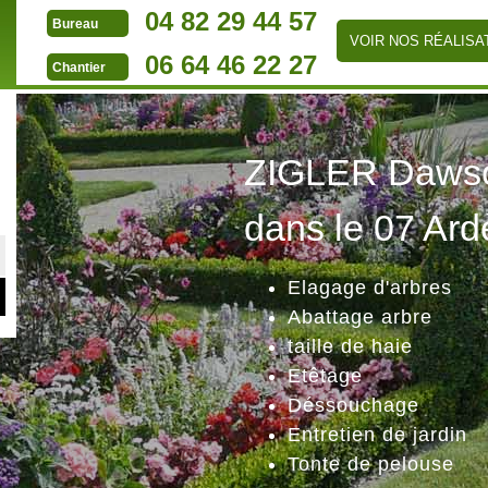
04 82 29 44 57
Bureau
VOIR NOS RÉALISA
06 64 46 22 27
Chantier
ZIGLER Dawson
dans le 07 Ard
Elagage d'arbres
Abattage arbre
taille de haie
Etêtage
Déssouchage
Entretien de jardin
Tonte de pelouse