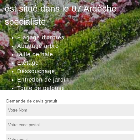
est situé dans le 07 Ardèche
spécialiste
Elagage d'arbres
Abattage arbre
taille de haie
Etêtage
Déssouchage
Entretien de jardin
Tonte de pelouse
Demande de devis gratuit